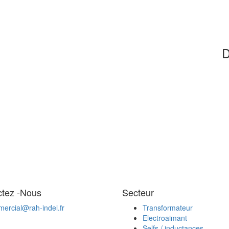
D
ctez -Nous
Secteur
ercial@rah-indel.fr
Transformateur
Electroaimant
Selfs / inductances