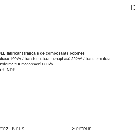
D
L fabricant français de composants bobinés
phasé 160VA / transformateur monophasé 250VA / transformateur
ansformateur monophasé 630VA
AH INDEL
ctez -Nous
Secteur