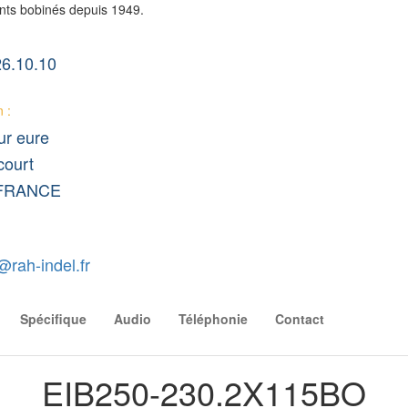
nts bobinés depuis 1949.
26.10.10
 :
ur eure
ourt
 FRANCE
rah-indel.fr
Spécifique
Audio
Téléphonie
Contact
EIB250-230.2X115BO