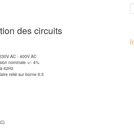
ion des circuits
I
 230V AC - 400V AC
sion nominale +/- 4%
à 62Hz
aire relié sur borne 6.3
AC)