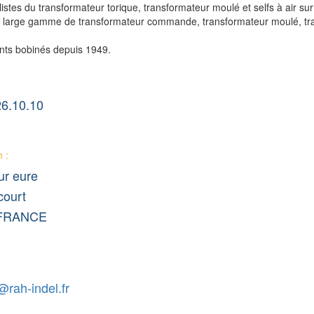
tes du transformateur torique, transformateur moulé et selfs à air su
e large gamme de transformateur commande, transformateur moulé, trans
nts bobinés depuis 1949.
26.10.10
 :
ur eure
ourt
 FRANCE
rah-indel.fr